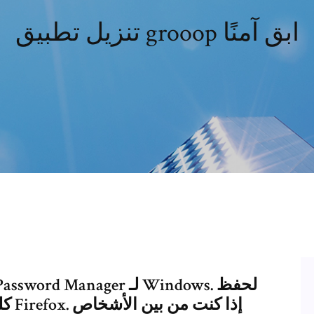
تنزيل تطبيق grooop ابق آمنًا
كلم