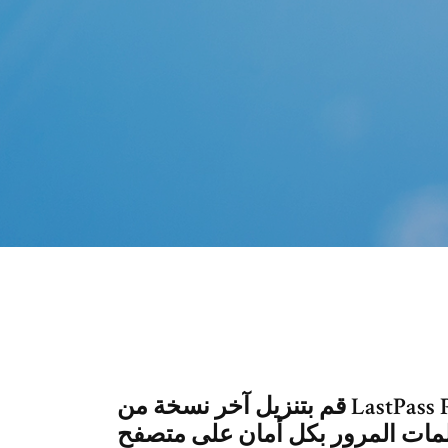
قم بتنزيل آخر نسخة من LastPass Password Manager لـ Windows. لحفظ
ات المرور بكل أمان على متصفح Firefox. إذا كنت من بين الأشخاص