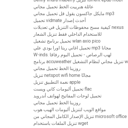
عائلة هنرييت الخط تحميل مجاني
مايكل جاكسون يقول قل تحميل مجاني mp3
تحميل vidmate أحدث إصدار
كيفية مسح محفوظات التنزيل في تعديلات nexus
للاستخدام الداخلي فقط تنزيل الشعار
تحميل برنامج تشغيل wlan axio pico
تحميل اغاني ريتا اورا بودي علي mp3 مجانا
W-inds. لهب الرصاص - تحميل البوم رفاقا
windows 7
روزينا الخط تحميل مجاني
تنزيل netspot wifi home مجانًا
نغمة التطبيق تنزيل apple
تحميل ألبومات كاني ويست flac
تحميل لوحات المفاتيح لهواتف أندرويد
روزينا الخط تحميل مجاني
مواقع الويب لتنزيل ألبومات الهيب هوب
 الكامل المجاني من microsoft office 2007
تنزيل الملفات باستخدام wget