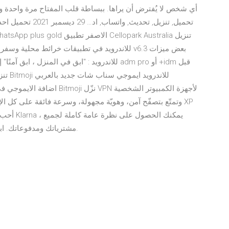
تنزيل
مشترياتك ومدفوعاتك. ابق آمنًا. التسوق مثير بما فيه الكفاية بدون مخاطر أمنية.