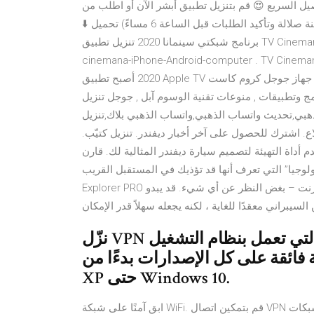
سريع 😍 قم بتنزيل تطبيق أبشر الآن أو اطلب من www.abshar.om
⬇️ ابق في المنزل 🏠 ابق آمنًا 💪🏻 (التوصيل السريع داخل حدود مدينة صلالة وتأكيد الطلبات قبل الساعة 6 مساءً) تحميل
برنامج شبكتي سينمانا 2020 تنزيل تطبيق TV Cinemana للكمبيوتر وللاندرويد وللايفون APK . tahmil-TV-shabikati-
cinemana-iPhone-Android-computer . TV  . نبذه تعريفيه قصيره عن تطبيق شبكتي سينمانا اخر اصدار
2020 أصبح تطبيق Apple TV متاحًا الآن عبر جهاز جوجل كروم كاست Google Chromecast لعام 2020. وتم الإعلان في
امج وتطبيقات , منوعات تقنية الوسوم آبل , جوجل تنزيل
ساب الذهبي 2020 للايفون,تنزيل واتس اب 2018 9 12 ذهبي,تحديث واتساب الذهبي,واتساب الذهبي بلاك,تنزيل
بقَ على اطلاع. اشترك للحصول على آخر أخبار ديفندر. تنزيل كتيّب.
 أداة التهيئة لتصميم سيارة ديفندر المثالية لك. قارن
لوجيا” التي تعرف أنها قد تؤذيك في المستقبل القريب. ES File
Explorer PRO يكلف 3 دولارات ، وهو 3 دولارات أوصي بحفظه. ابق آمنًا عبر الإنترنت – بغض النظر عن أي شيء. قد يبدو
نزّل VPN لأجهزة الكمبيوتر الشخصية التي تعمل بنظام التشغيل Windows،
 فائقة على كل الإصدارات بدءًا من
XP حتى Windows 10.
ابق آمنًا على شبكة WiFi. قم بتمكين اتصال VPN التلقائي الآمن على شبكات WiFi غير آمنة و / أو آمنة لحماية بياناتك من