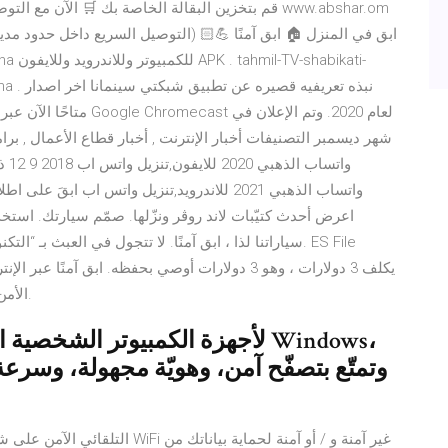
قم بتخزين البقالة الخاصة بك 🛒 الآن مع التوصيل ال
Cinemana
شهر ديسمبر التصنيفات أخبار الإنترنت , أخبار قطاع الأعمال , بر
وات
واتساب الذهبي 2021 للاندرويد,تنزيل واتس اب ا
اعرض أحدث كتيّبات لاند روڤر ونزّلها. صمّم سيارتك. استخدم
سياراتنا لذا ، ابق آمنًا. لا تتجول في العبث بـ “التكنو
الأمن السيبراني معقدًا للغاية ، لكنه يجعله سهلاً قدر الإمكان.
وتمتّع بتصفّح آمن، وهويّة مجهولة، وسرعة