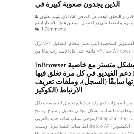
الذين يجدون صعوبة كبيرة في
الآن, تثبيت تطبيق vpn على جهازك و تسجيل الدخول باستخدام حسابك الجديد. قد يُطلب منك رمز التحقق. ابحث عن ذلك في
م تريد و اضغط على زر الاتصال. سيتعين عليك الانتظار لبضع
1 Comments
نزّل VPN لأجهزة الكمبيوتر الشخصية التي تعمل بنظام التشغيل Windows، وتمتّع بتصفّح آمن، وهويّة مجهولة، وسرعة
ى كل الإصدارات بدءًا من XP حتى Windows 10.
InBrowser هو تطبيق لتصفح الانترنت بخصوصية وبشكل متستر مع خاصية
دعم الفيديو. في كل مرة تغلق فيها InBrowser، كل ما فعلته من خلال التطبيق
تها سابقًا (السجل)، وملفات تعريف
الارتباط (الكوكيز
 من المميزات لجهازك، تستطيع تحميل التطبيقات بكل
ت الشاشة بشكل مجاني تحميل و شرح برنامج Bitmoji للاندرويد
ايموجي سناب شات جديد بالعربي Snapchat Emoji ، اضافة الايموجي في سناب شات على الكود بعد تنزيل Bitmoji ابق
آمنًا هناك! كيفية تنزيل وتثبيت diep.io APK على الكمبيوتر - Windows XP/7/8/10, Mac Os: عرض في تطبيق