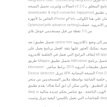
Neighbors Club - Connecting Neighbors تنزيل APK النسخة المجانية Free Download للاندرويد في تطبيقات
اتصالات وإنترنت تحميل النسخه v3.2.0 تنزيل البرنامج المتعلق بـ android like snapchat, snaptube youtube
downloader & mp3 converter, happymod تنزيل تطبيق NordVPN للأجهزة التي تعمل بنظام iOS. باستخدام VPN
الخاص بنا لأجهزة iPhone وiPad، يمكنك زيادة سرعة اتصالك بأسرع أمان على هذا الكوكب. PGT +🔧: Pro GFX &
Optimizer(with advance setting)‏ هو تطبيق رائع ومفيد للغاية لجميع لاعبي الاندرويد. حصلت PUB Gfx على تقييم 4.4
من 5.0 نقطة من قبل مستخدمي جوجل بلاي.
بعد (تحميل تطبيق opera mini للاندرويد)، قم بالتغيير إلى وضع off-road لحفظ المعلومات والبحث بشكل أسرع. 5- ابق
صية، يمكنك العثور عليها بثقة. افضل برنامج يعمل على
إيقاف البرامج التي تعمل في الخلفية للاندرويد kill apps , يمكنك الان ايقاف البرامج التي تعمل في الخلفية بنقرة زر عن
طريق killapps تحميل تطبيق InBrowser التخفي متصفح للأندرويد تحميل برنامج In Browser - التخفي متصفح
inbrowser - التخفي متصفح للجوال تحميل تطبيقات أندرويد 2019 برابط مباشر Hidden Camera Detector | Hidden
Device detector تنزيل APK النسخة المجانية Free Download للاندرويد في تطبيقات أدوات تحميل النسخه v2.1 تم
لشاشة بواسطة ملايين المستخدمين من متجر Google Play ، ولا يزال يتمسك بهذه السمعة. الجانب
 التطبيق ، والتي يمكن أن ابق آمنًا هناك! يقدم تطبيق
diep.io على الأجهزة المحمولة نفس التجربة الرائعة التي تتمتع بها لعبة الويب الناجحة ، مع عناصر تحكم جديدة مثالية
باللمس! كيفية تنزيل وتثبيت diep.io