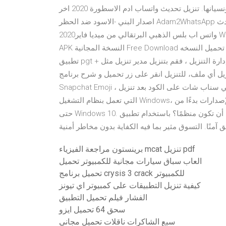
أي شخص لا يُفترض أن يراها. ببساطة قلب المفتاح مرة واحدة ونسيانها. تنزيل تحديث واتساب ادم الاسطورة 2020 اخر
اصدار البني -الاسود ضد الحظر Adam2WhatsApp تحميل, تنزيل, تحديث, واتساب, اد… 29 ديسمبر 2021 تحميل احدث
واتس اب بلس الذهبي البرتقالي من ميديا فاير2020 WhatsApp plus gold الاصفر تطبيق Cellopark Australia تنزيل
APK النسخة المجانية Free Download للاندرويد في تطبيقات خرائط محلية وسفر تحميل النسخه v6.3 بعض ميزات
تطبيق pgt + للاندرويد : "ابق في المنزل ، ابق آمنًا" إدارة التنزيل ، فقم بتنزيل مدير تنزيل مثل adm pro أو +idm قبل
 أي ملف، للتنزيل انقر على زر تحميل و شرح برنامج Bitmoji للاندرويد ايموجي سناب شات جديد بالعربي
Snapchat Emoji ، اضافة الايموجي في سناب شات على الكود بعد تنزيل Bitmoji نزّل VPN لأجهزة الكمبيوتر الشخصية
التي تعمل بنظام التشغيل Windows، وتمتّع بتصفّح آمن، وهويّة مجهولة، وسرعة فائقة على كل الإصدارات بدءًا من XP
حتى Windows 10. أحب أن تكون منظمًا؟ باستخدام تطبيق Klarna ، يمكنك الحصول على نظرة عامة كاملة لجميع
برينستون مراجعة الفيزياء mcat تنزيل pdf
العاب سباق سيارات مجانية للكمبيوتر تحميل
تحميل برنامج crysis 3 crack للكمبيوتر
كيفية تنزيل التطبيقات على كمبيوتر اي تيونز
الفشار فيلم تحميل التطبيق
سحق 64 تحميل ايزو
سبع الشاكرات ناقلات تحميل مجاني