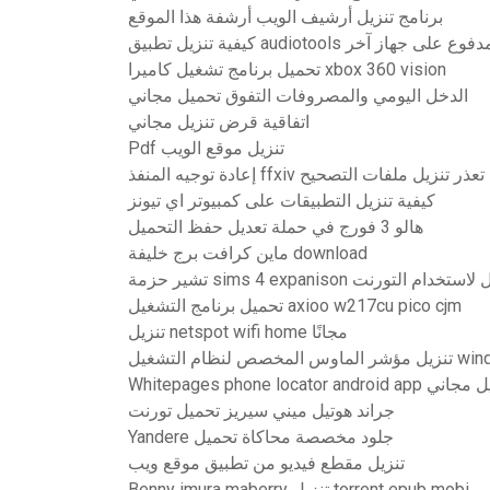
برنامج تنزيل أرشيف الويب أرشفة هذا الموقع
 تنزيل تطبيق audiotools المدفوع على جهاز آخر
تحميل برنامج تشغيل كاميرا xbox 360 vision
الدخل اليومي والمصروفات التفوق تحميل مجاني
اتفاقية قرض تنزيل مجاني
Pdf تنزيل موقع الويب
إعادة توجيه المنفذ ffxiv تعذر تنزيل ملفات التصحيح
كيفية تنزيل التطبيقات على كمبيوتر اي تيونز
هالو 3 فورج في حملة تعديل حفظ التحميل
ماين كرافت برج خليفة download
sims 4 e إلى التنزيل لاستخدام التورنت
تحميل برنامج التشغيل axioo w217cu pico cjm
تنزيل netspot wifi home مجانًا
التشغيل windows 10
Whitepages phone locato تنزيل مجاني
جراند هوتيل ميني سيريز تحميل تورنت
Yandere جلود مخصصة محاكاة تحميل
تنزيل مقطع فيديو من تطبيق موقع ويب
Benny imura maberry تنزيل torrent epub mobi