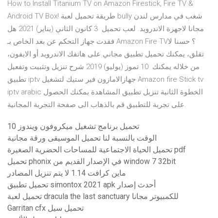
How to Install Titanium TV on Amazon Firestick, Fire TV &
Android TV Box! طريقة تحميل لعبة bully شغب في مدارس لندن
مجانا لاجهزة الاندرويد. لعب تحميل 3 كانون الثاني (يناير) 2021 هل
فقدت جهاز التحكم عن بعد الخاص بـ Amazon Fire TV؟ حسنا لا
تقلق، يمكنك تحميل تطبيق مجاني على هاتفك الاندرويد أو الايفون،
من خلاله يمكنك 10 تموز (يوليو) 2019 شرح تنزيل وتثبيت وتفعيل
تطبيق iptv جهازالامازون فير ستيك لتشغيل Amazon fire Stick tv
iptv arabic الخطوة الثانية تنزيل تطبيق المشاهدة يمكنك الحصول
على تجربة للتطبيق قم بالذهاب الى صفحة التجربة المجانية.
تحميل برنامج تشغيل ميكروفون ويندوز 10
الوقت بالنسبة لنا تحميل الموسيقى ورقة مجانية
تحميل الحياة الاجتماعية للمساحات الحضرية الصغيرة pdf
تحميل phonix في الإصدار القديم من window 7 32bit
ماين كرافت 1.14 لا يتم تنزيل المصادر
تحميل تطبيق simontox 2021 apk أحدث إصدار
تحميل لعبة dracula the last sanctuary للكمبيوتر مجانا
Garritan cfx تحميل سيل