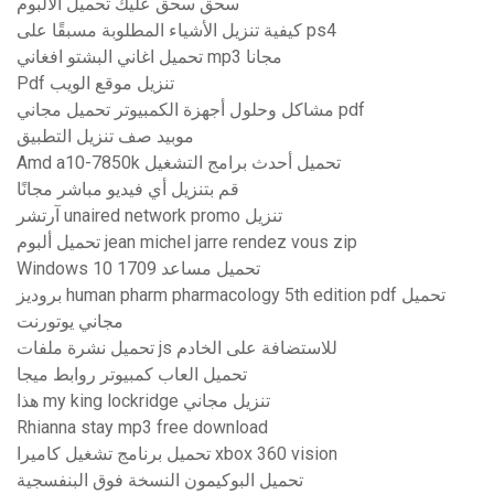
سحق سحق عليك تحميل الألبوم
كيفية تنزيل الأشياء المطلوبة مسبقًا على ps4
تحميل اغاني البشتو افغاني mp3 مجانا
Pdf تنزيل موقع الويب
مشاكل وحلول أجهزة الكمبيوتر تحميل مجاني pdf
موبيد صف تنزيل التطبيق
Amd a10-7850k تحميل أحدث برامج التشغيل
قم بتنزيل أي فيديو مباشر مجانًا
آرتشر unaired network promo تنزيل
تحميل ألبوم jean michel jarre rendez vous zip
Windows 10 1709 تحميل مساعد
بروديز ​​human pharm pharmacology 5th edition pdf تحميل
مجاني يوتورنت
تحميل نشرة ملفات js للاستضافة على الخادم
تحميل العاب كمبيوتر روابط ميجا
هذا my king lockridge تنزيل مجاني
Rhianna stay mp3 free download
تحميل برنامج تشغيل كاميرا xbox 360 vision
تحميل البوكيمون النسخة فوق البنفسجية