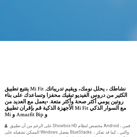
يتتبع تطبيق Mi Fit نشاطك ، يحلل نومك، ويقيم تدريباتك.
الكثير من دروس الفيديو تبقيك محفزا وتساعدك على بناء
روتين يومي أكثر صحة وأكثر متعة. •يعمل مع العديد من
الأجهزة الذكية قم بإقران تطبيق Mi Fit مع السوار الذكي
Mi و Amazfit Bip و
على الرغم من أن تطبيق Showbox HD مخصص لنظام Android ، فمن
الممكن تشغيله على Windows بفضل BlueStacks. والتي ، كما قد تفكر ،