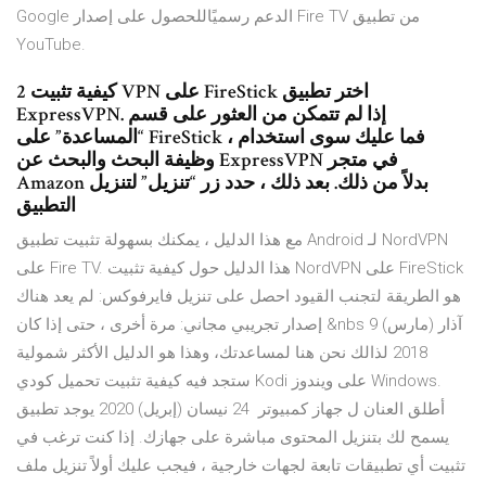
Google الدعم رسميًاللحصول على إصدار Fire TV من تطبيق
YouTube.
2 كيفية تثبيت VPN على FireStick اختر تطبيق
ExpressVPN. إذا لم تتمكن من العثور على قسم
“المساعدة” على FireStick ، فما عليك سوى استخدام
وظيفة البحث والبحث عن ExpressVPN في متجر
Amazon بدلاً من ذلك. بعد ذلك ، حدد زر “تنزيل” لتنزيل
التطبيق
مع هذا الدليل ، يمكنك بسهولة تثبيت تطبيق Android لـ NordVPN
على Fire TV. هذا الدليل حول كيفية تثبيت NordVPN على FireStick
هو الطريقة لتجنب القيود احصل على تنزيل فايرفوكس: لم يعد هناك
إصدار تجريبي مجاني: مرة أخرى ، حتى إذا كان &nbs 9 آذار (مارس)
2018 لذالك نحن هنا لمساعدتك، وهذا هو الدليل الأكثر شمولية
ستجد فيه كيفية تثبيت تحميل كودي Kodi على ويندوز Windows.
أطلق العنان ل جهاز كمبيوتر 24 نيسان (إبريل) 2020 يوجد تطبيق
يسمح لك بتنزيل المحتوى مباشرة على جهازك. إذا كنت ترغب في
تثبيت أي تطبيقات تابعة لجهات خارجية ، فيجب عليك أولاً تنزيل ملف