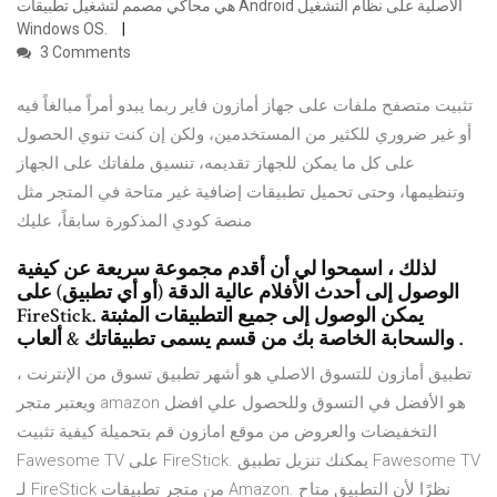
هي محاكي مصمم لتشغيل تطبيقات Android الأصلية على نظام التشغيل
Windows OS.
3 Comments
تثبيت متصفح ملفات على جهاز أمازون فاير ربما يبدو أمراً مبالغاً فيه
أو غير ضروري للكثير من المستخدمين، ولكن إن كنت تنوي الحصول
على كل ما يمكن للجهاز تقديمه، تنسيق ملفاتك على الجهاز
وتنظيمها، وحتى تحميل تطبيقات إضافية غير متاحة في المتجر مثل
منصة كودي المذكورة سابقاً، عليك
لذلك ، اسمحوا لي أن أقدم مجموعة سريعة عن كيفية
الوصول إلى أحدث الأفلام عالية الدقة (أو أي تطبيق) على
FireStick. يمكن الوصول إلى جميع التطبيقات المثبتة
والسحابة الخاصة بك من قسم يسمى تطبيقاتك & ألعاب .
تطبيق أمازون للتسوق الاصلي هو أشهر تطبيق تسوق من الإنترنت ،
ويعتبر متجر amazon هو الأفضل في التسوق وللحصول علي افضل
التخفيضات والعروض من موقع امازون قم بتحميلة كيفية تثبيت
Fawesome TV على FireStick. يمكنك تنزيل تطبيق Fawesome TV
لـ FireStick من متجر تطبيقات Amazon. نظرًا لأن التطبيق متاح