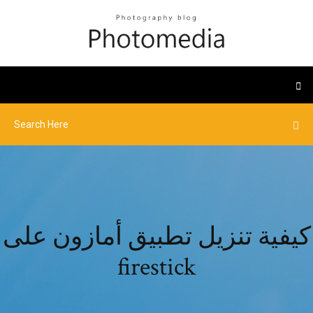
كيفية تنزيل تطبيق أمازون على
firestick