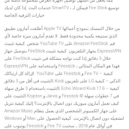
مما يجعل من السهل توصيل أجهزة العرض بمجموعة كاملة من
خدمات البث. إذا كان لديك SmartTV ، فيمكن لـ Fire Stick توسيع
خيارات الترفيه الخاصة
أطلقت أمازون تطبيق Apple TV من خلال التمسك بنموذج أعمالها
الذي ستبيعه بكمية محدودة فقط. لا تقدم أمازون ميزة خاصة لأي
شخص. كيفية تثبيت YouTube TV على Amazon FireStick. قم
بتوصيل جهاز FireStick بجهاز التلفزيون. كيفية تثبيت ExpressVPN
على FireStick خلال 3 دقائق إذا كنت تواجه مشكلة في تثبيت
ExpressVPN واستخدامه على Firestick ، فهذا هو المكان المثالي
لإزالة كل ارتباكك. YouTube على Firestick و Fire TV – كيفية
التثبيت في أقل من 5 دقائق; Kodi على تلفزيون LG الذكي – كيفية
التثبيت باستخدام 3 طرق سهلة; Echo Wizard Kodi 17.6 – كيفية
التثبيت على Krypton و Jarvis و Firestick في 7 خطوات سهلة ©
كيف تعمل أمازون ميوزيك دون اتصال بالإنترنت؟ إليك كيفية تنزيل
Amazon Music على جهاز الكمبيوتر الشخصي الذي يعمل بنظام
Windows أو Mac لتشغيله دون اتصال بالإنترنت. كيفية الحصول على
يوتيوب على Firestick و Fire TV في أوائل عام 2018 ، سحبت