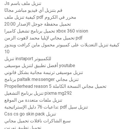
Js تنزيل ملف باسم
قم بتنزيل أي فيديو مباشر مجانًا
كيفية تنزيل ملف pdf محرر في الكروم
تحميل محفظة جوجل الإصدار 20.00
تحميل برنامج تشغيل كاميرا xbox 360 vision
تحميل مجاني لإيليا محمد لاهوت الزمن pdf
كيفية تنزيل التعديلات على كمبيوتر محمول ماين كرافت ويندوز
10
تنزيل instaport للكمبيوتر
أفضل تطبيق لتنزيل موسيقى youtube
تنزيل موسيقى ترنيمة مجانية بشكل قانوني
برنامج paltalk messenger تنزيل مجاني
Propellerhead reason 5 تحميل مجاني النسخة الكاملة
تنزيل برنامج التشغيل pixma mg292
تنزيل ملفات متعددة من الموقع
تداعيات 76 دليل الإستراتيجية. pdf تنزيل سيل
Css cs go skin pack تنزيل
سبع الشاكرات ناقلات تحميل مجاني
تحميل تطبيق تورنت