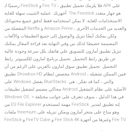
رسميًا لـ FireStick و Fire TV ، فلا يلزمك تحميل تطبيق APK على
أجهزتك. عملية التثبيت سهلة للغاية. The Firestick هو جهاز متعدد
الاستخدامات للغاية. لا يمكن استخدامه فقط لدفق جميع محتوياتك
المفضلة من Netflix و Amazon Prime والعديد من الخدمات الأخرى ،
ولكن يمكنك أيضًا تنزيل والوصول إلى جميع التطبيقات والألعاب
المصممة خصيصًا لذلك من وفي النهاية بعد قراءة المقال يمكنك
تنزيل تطبيق أمازون للتسويق علي هاتفك بكل سرعة وجودة عالية
عن طريق رابط التحميل. تحميل برنامج امازون للكمبيوتر. رابط
التحميل. تحميل تطبيق سوق امازون بالعربي على الرغم من أن
تطبيق Showbox HD مخصص لنظام Android ، فمن الممكن تشغيله
على Windows بفضل BlueStacks. والتي ، كما قد تفكر ، هي
محاكي مصمم لتشغيل تطبيقات Android الأصلية على نظام التشغيل
Windows OS. > في هذا الدليل ، سوف تتعرف على جوانب مختلفة
من ES File Explorer مهمة لمستخدم FireStick. إنه تطبيق لمدير
ملفات freemium وهو متاح على متجر أمازون ويمكن تنزيله على
FireStick و FireTV Cube و Fire Stick 4K وغيرها من أجهزة Fire TV.