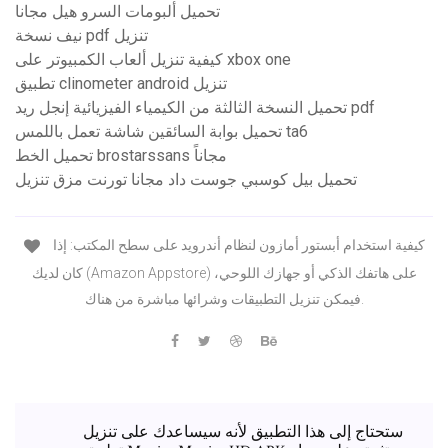
تحميل ألبومات السرو هيل مجانا
نيف نسخة pdf تنزيل
كيفية تنزيل ألعاب الكمبيوتر على xbox one
تطبيق clinometer android تنزيل
تحميل النسخة الثالثة من الكيمياء الفيزيائية إنجل ريد pdf
تحميل بوابة السائقين شاشة تعمل باللمس ta6
تحميل الخط brostarssans مجاناً
تحميل بيل كوسبي جوست داد مجانا تورنت مزق تنزيل
كيفية استخدام أبستور أمازون لنظام أندرويد على سطح المكتب: إذا
كان لديك (Amazon Appstore) على هاتفك الذكي أو جهازك اللوحي،
فيمكن تنزيل التطبيقات وشرائها مباشرة من هناك.
ستحتاج إلى هذا التطبيق لأنه سيساعدك على تنزيل