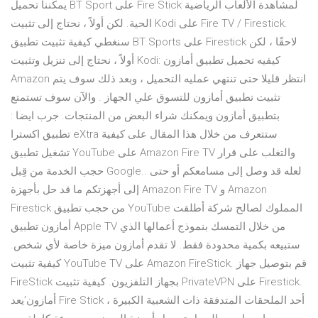
يمكننا تحميل BT Sport على Fire Stick لمشاهدة الألعاب الرياضية
الحية. لكن أولاً ، نحتاج إلى تثبيت Kodi على Fire TV / Firestick.
سنغطي كيفية تثبيت تطبيق BT Sports على Firestick لاحقًا ، لكن
أولاً ، نحتاج إلى تنزيل وتثبيت Kodi: كيفيه تحميل تطبيق أمازون
Amazon انتظر قليلا حتى تنتهي عمليه التحميل ، وبعد ذلك سوف يتم
تثبيت تطبيق أمازون للتسوق علي الجهاز . والآن سوف تستمتع
بتطبيق أمازون ويمكنك شراء البعض من المنتجات. جرب ايضا :
تطبيق اكسترا eXtra ستتعرف من خلال هذا المقال على كيفية
تشغيل تطبيق YouTube على Amazon Fire TV والتغلب على قرار
حجب الخدمة من قِبل Google.. لعله قد وصل إلى مسامعكم أو حتى
إلى أجهزتكم ما قد حل بأجهزة Amazon Fire TV و Amazon
Firestick من حجب تطبيق YouTube المملوك لصالح شركة أطلقت
أمازون تطبيق Apple TV من خلال التمسك بنموذج أعمالها الذي
ستبيعه بكمية محدودة فقط. لا تقدم أمازون ميزة خاصة لأي شخص.
كيفية تثبيت YouTube TV على Amazon FireStick. قم بتوصيل جهاز
FireStick بجهاز التلفزيون. كيفية تثبيت PrivateVPN على Firestick.
أمازون’يعد Fire Stick أحد الملحقات المتدفقة ذات الشعبية الكبيرة ،