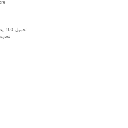
لن يقوم الجهاز
تحميل. 100. يضرب_ فرقعة. الضروريات. 2017. مدير. مجانا. تحميل.
a 5 modable money mod for xbox 1 1.8.14.1