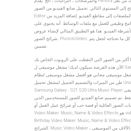
والمرشحات ، التراكبات ، الخ. يقدم Filmora أكثر من 300 تأثير وموسيقى حقوق الطبع والنشر 20+ والتي تمكنك من نقل
ستوى التالي. تحميل صانع الفيديو من الصور Video Maker Of Photos With Song & Video
Editor اصدار 2018 ما هو الجديد الإصدار الجديد 1.1.5 ️ إضافة المزيد من الملصقات إلى مقاطع الفيديو ️ إضافة المزيد من
برنامج وظيفي للعمل مع ملفات الوسائط. أنه يحتوي على
أشرطة الفيديو. هذا هو التطبيق المثالي لإنشاء عروض
شرائح الصور. PhototoVideo: عرض الشرائح صانع هو أقوى صانع الفيلم وعرض الشرائح صانع. كل ما تحتاجه لجعل يتم
تضمين
ا أكثر من الصور التي التقطت على الروبوت الخاص بك
الآن هذه الفرصة سيكون لديك! مشغل موسيقى ل Samsung Galaxy - S21 S20 Ultra Music Player هو الأفضل تطبيق
 موسيقى مجاني هو أفضل مشغل موسيقى لنظام Android مع
طن من الميزات والتصميم الجميل لمشغل تحميل Unsure Bird? Mod APK احدث اصدار.. مشغل موسيقى لاعب
Samsung Galaxy - S21 S20 Ultra Music Player الرجاء ترقية تطبيق الموسيقى إلى مشغل موسيقى Samsung
ط. تم تصميم صانع الفيديو للصور للمستخدمين الذين
صور العائلية أو قصة حب أو شرائح عمل العمل أو Birthday
Video Maker: Music, Name & Video Effects هو videoplayers التطبيق لالروبوت. قم بتنزيل أحدث إصدار من
Birthday Video Maker: Music, Name & V مجانًا.. فقط 2 خطوات لإنشاء فيديو عرض
الشرائح. Music Video Maker هي أسهل طريقة لإنشاء فيديو صور وفيديو موسيقي. نحن نقدم الآلاف من الموسيقى ،