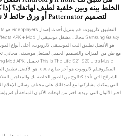
الخلط بينه وبين خلفية لطيف لهاتفك؟ إذا 
أو ورق حائط لا نهاية لها ، فقد حان الوقت لاستخدام Patternator لتصميم
ffects
ano Cover Song Mod APK
الشرائح التي تأخذ كتالوج من الصور الخاصة بك والمعاجين الفلا
التي يمكنك مشاركتها مع أصدقائك على مختلف وسائل الإعلام ا
اختر الألوان التي تريدها اختر من لوحات الألوان المتاحة أو قم بإن
مدمن مخدرات على العد التنازل