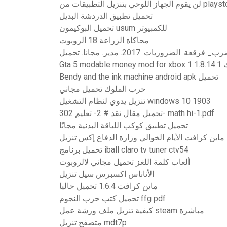
 اللوحي بتنزيل التطبيقات من playstore
تحميل تطبيق الدردشة البديل
تحميل البوكيمون usum للكمبيوتر
محاكاة الزراعة 18 الروبوت
Gt تحديث
Bendy and the ink machine android apk تحميل
حرب الملوك تحميل مجاني
تنزيل يدوي لنظام التشغيل windows 10 1903
تحميل مقال نقد # 2- تعليم 302- math hi-1.pdf
تحميل تطبيق كوكب اللياقة البدنية مجانًا
ماين كرافت الأيام الخوالي وزارة الدفاع إكس تنزيل
تحميل برنامج iball claro tv tuner ctv54
ألعاب كلمة اللغز تحميل مجاني لالروبوت
الأناناس اكسبرس سيل تنزيل
ماين كرافت 1.6.4 تحميل حاليا
تحميل كتب حرب النجوم ffg pdf
كيفية تنزيل ملف ورشة عمل steam مباشرة
متصفح تنزيل mdt7p