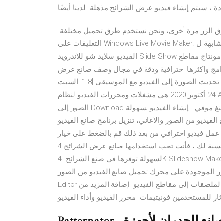
 ، سيتم إنشاء فيديو عرض الشرائح مذهلة. لدينا أيضًا
ق الزر مرة أخرى، ونحن نستخدم طرق تحميل مختلفة.
التعليقات على Windows Live Movie Maker. برامج مشابهة ل Windows Live Movie Maker. تحميل برنامج صانع
الفيديو سلايد شو للاندرويد Slide Show وهو البرنامج المتخصص في عرض الشرائح بشكل متتابع بجانب مونتاج مقاطع
لبرامج واكثرها احترافية ودقة في مجال وصف صانع عرض
الشرائح: صورة لفيديو مع موسيقى [1.8] صانع عرض الشرائح: تم تحديث الصورة إلى الفيديو مع الموسيقى [1.8] السبت
24 أكتوبر 2020 هي مشغلات ومحررات الفيديو لنظام Android تم تطويرها بواسطة Stupendous Andro صانع الشرائح:
الصور إلى Download ؛ فري إديتينغ موفي - إنشاء الفيديو بسهولة apk 1.8.11 for Android. تحميل مجانا صانع الفيلم هو
الفيديو من الصور والاغاني، تنزيل برنامج صانع الفيديو
ج عمل فيديو احترافي من بعد ذلك قم بالضغط على خيار
عرض الشرائح . إذا كان إنشاء عروض الشرائح مهمة مزعجة بالنسبة لك ، فأنت تحب استخدامها صانع عرض الشرائح 4K
لسهولة توفرها في صنع الشرائح. 4K Slideshow Maker هو تطبيق محمول خفيف الوزن يمكنك من خلاله إنشاء عروض
ة على محرك تحميل صانع الفيديو من الصور Video Maker Of Photos With Song & Video
Editor اصدار 2018 ما هو الجديد الإصدار الجديد 1.1.5 ️ إضافة المزيد من الملصقات إلى مقاطع الفيديو ️ إضافة المزيد من
ثار للمستخدمين فونيتيمات ️ محرر الفيديو وأداء الفيديو
Patternator - أفضل صانع للجدران لأجهزة Android و iPhone هل سبق لك