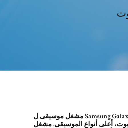
وت
مشغل موسيقى ل Samsung Galaxy - S21 S20 Ultra Music Player هو
بوت، أعلى أنواع الموسيقى. مشغل