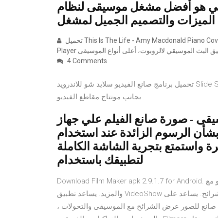
أفضل مشغل موسيقى لنظام Android مع طن من
الميزات والتصميم الجميل لمشغل
تحميل This Is The Life - Amy Macdonald Piano Cover Song Mod APK. تحميل This Is The Life S21 S20 Ultra Music
4 Comments
تحميل برنامج صانع الفيديو سلايد شو للاندرويد Slide Show وهو البرنامج المتخصص في عرض الشرائح بشكل متتابع
بجانب مونتاج مقاطع الفيديو .
ى - صورة صانع الفيلم علي جهاز
 الرسوم الزائدة عند استخدام xxx على هاتفك
 واستمتع بتجرية الشاشة الكاملة
لتطبيقك باستخدام
Download Film Maker apk 2.9.1.7 for Android. أفضل محرر فيديو مع Intros و Video FX و Music و Emoji و Filter
والمزيد. يساعد تطبيق VideoShow على تنظيم وعرض الصور بطريقة مبتكرة مع صانع أفلام عرض الشرائح. يساعد على
 صانع للصور عرض الشرائح مع الموسيقى والتحولات ،