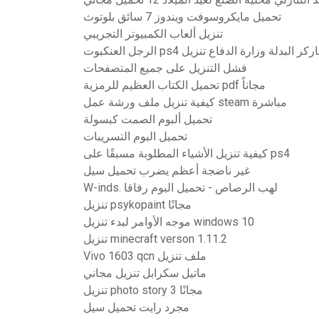
تحميل مايكروسوفت ويندوز 7 سائق بلوتوث
تنزيل ألعاب الكمبيوتر التجريبي
عنكبوت ps4 بيتر باركر البدلة وزارة الدفاع تنزيل
فشل التنزيل على جميع المتصفحات
تحميل الكتاب العظيم للرمزية pdf مجاناً
كيفية تنزيل ملف ورشة عمل steam مباشرة
تحميل ألبوم الصمت كبسولة
تحميل البوم التسريبات
كيفية تنزيل الأشياء المطلوبة مسبقًا على ps4
غير ناضجة أعظم يضرب تحميل سيل
W-inds. لهب الرصاص - تحميل البوم رفاقا
تنزيل psykopaint مجانًا
موجه الأوامر لبدء تنزيل windows 10
تنزيل minecraft verson 1.11.2
Vivo 1603 qcn ملف تنزيل
ماتيل سكرابل تنزيل مجاني
تنزيل photo story 3 مجانًا
مجرد رايت تحميل سيل