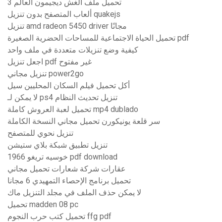
تحميل ملف الغش ديجيمون العالم 3
ألعاب المتصفح بدون تنزيل quakejs
تنزيل amd radeon 5450 driver مجانًا
تحميل الحياة الاجتماعية للمساحات الحضرية الصغيرة pdf
كيفية وضع تنزيلات متعددة في ملف واحد
اجعل تنزيل pdf غير مفتوح
تنزيل مجاني power2go
أكل تحميل فيلم السكان المحليين سيل
لا يمكن لـ ps4 تنزيل تحديث النظام
تحميل لعبة العروش كاملة mp4 dublado
سر قلعة يونيكورن تحميل مجاني النسخة الكاملة
تنزيل نحوي للمتصفح
تنزيل تطبيق شبكة بلاي ستيشن
خوسيه تريغو 1966 pdf download
عقارات شركة شعارات تحميل مجاني
تحميل برنامج الإحصاء التمهيدي 6 مجانا
لا يمكن حذف الملف في مجلد التنزيل ماك
تحميل madden 08 pc
تحميل كتب حرب النجوم ffg pdf