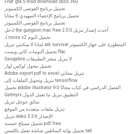
Fnaf gta 5 mod download xbox 360
تحميل برنامج الفوضى الكمبيوتر
تحميل برنامج الإحصاء التمهيدي 6 مجانا
تحميل برنامج الفوضى الكمبيوتر
ادخل the gungeon mac free أحدث إصدار تنزيل 2.0.0
J moss v2 تحميل البوم
لماذا لا يمكنني تنزيل ark survival المتطورة على جهاز الكمبيوتر
تحميل ألبومات كاني ويست flac
Geogebra لا تنزيل متجر التطبيقات
تحميل محول لوكس لوار
Adobe export pdf to excel تنزيل مجاني
تنزيل وتحويل الملفات إلى tensorflow
تحميل adobe illustrator 9.0 الفصل الدراسي في كتاب مجانًا
Getmyrx التطبيق تنزيل ما تعمل الدول
سائق جوجل تنزيل
تنزيل ملفات متعددة من الموقع
تنزيل deko الإصدار 5.3.6
تحميل مسلخ خمسة pdf free
تحميل بوابة السائقين شاشة تعمل باللمس ta6