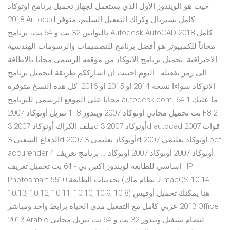
حيث هو الويندوز الأول الذي يستعمل لجهاز تحميل برنامج اوتوكاد
2018 Autocad كامل بسيريال وكراك التفعيل السليم، متوفر
بالنواتين 32 بت و 64 بت، برنامج Autodesk AutoCAD 2018 كامل
مجاناً للكمبيوتر هو أفضل برنامج للتصميمات والرسومات الهندسية
الاحترافية. تحميل برنامج الاتوكاد من موقعه الرسمي مجانا بالاظافة
الى رمز تفعيله . اليوم احببت ان اشارككم طريقة لتحميل برنامج
الاتوكاد سواءا نسخة 2014 او 2015 او 2016 .كل هده النسخ متوفرة
مجانا على الموقع الرسمي للبرنامج autodesk.com .ما عليك 1 64
بت تحميل مجاني أوتوكاد 2007 ويندوز 8. 1 تنزيل أوتوكاد 2007 F8 2
ملف الكراك أوتوكاد 2007 3d أوتوكاد 2007 3d autocad 2007 قوات
الدفاع الشعبي 3d 2007 أوتوكاد تعليمي 3d 2007 أوتوكاد تعليمي pdf
accurender 4 أوتوكاد 2007 أوتوكاد 2007 أوتوكاد … برنامج تعريف
اساسي للطابعة لويندوز اكس بي - 64 بت تحميل تعريف HP
Photosmart 5510 تحديثات الطابعة (لـ نظام ماك macOS 10.14,
10.13, 10.12, 10.11, 10.10, 10.9, 10.8) هنا يمكنك تحميل أوفيس
2013 عربي كامل مع التفعيل مدى الحياة برابط واحد ومباشر Office
2013 Arabic لنضام تشغيل ويندوز 32 بت و 64 بت تنزيل مجاني