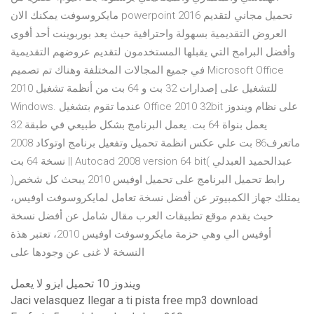
مايكروسوفت يمكنك الان powerpoint 2016 تحميل مجاني لتقديم
العروض التقديمية بسهولة واحترافية حيث يعد بوربوينت أحد أقوى
وأفضل البرامج التي يقبلها المستخدمون لتقديم عروضهم التقديمية
في جميع المجالات المختلفة وهناك تم تصميم Microsoft Office
2010 للتشغيل على إصدارات 32 بت و 64 بت من أنظمة تشغيل
Windows. عندما تقوم بتشغيل Office 2010 32bit على نظام ويندوز
يعمل بنواة 64 بت. يعمل البرنامج بشكل طبيعي في طبقة 32
ماتعرف86 بت علي عكس انظمة تحميل وتفعيل برنامج اوتوكاد 2008
نسخة 64 بت || Autocad 2008 version 64 bit( عبدالحميد العبدلي
)رابط تحميل البرنامج على تحميل اوفيس 2010 يبحث كل شخص
يمتلك جهاز الكمبيوتر عن أفضل نسخة تعامل لمايكروسوفت اوفيس،
حيث يقدم موقع تطبيقات العرب مقال شامل عن أفضل نسخة
أوفيس الي وهي حزمة مايكروسوفت اوفيس 2010، تعتبر هذة
النسخة لا غنى عن وجودها على
ويندوز 10 تحميل ايزو لا يعمل
Jaci velasquez llegar a ti pista free mp3 download