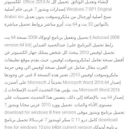
للكمبيوتر. Office 2013 Ar لإنشاء وتعديل الوثائق. تحميل كل
إصدارات ويندوز 7 عربى خام أصلية Windows 7 SP1 Original
Arabic iso نسخ أصلية أورجنال من مايكروسوفت بدون تعديل
بالنواتين 32 بت و 64 بت، أيزو مباشر بروابط تحميل مباشرة.
تحميل وتفعيل برنامج اوتوكاد 2008 نسخة 64 بت || Autocad 2008
version 64 bit( عبدالحميد العبدلي )رابط تحميل البرنامج على
تحميل اوفيس 2010 يبحث كل شخص يمتلك جهاز الكمبيوتر عن
أفضل نسخة تعامل لمايكروسوفت اوفيس، حيث يقدم موقع تطبيقات
العرب مقال شامل عن أفضل نسخة أوفيس الي وهي حزمة
مايكروسوفت اوفيس 2010، تعتبر هذة النسخة لا غنى عن وجودها
على أصدرت Microsoft تحديثاً لـ Microsoft Word 2016 إصدار 64
بت. يؤمن هذا التحديث أحدث الإصلاحات لـ Microsoft Word 2016
إصدار 64 بت. بالإضافة إلى ذلك، يتضمن هذا التحديث تحسينات على
مستوى الأداء والثبات. تحميل وورد 2010 عربي مجانا ويندوز 7
download for windows 8 free version تحميل برنامج ويندوز موفى
ميكر لويندوز 7 عرب&# تحميل برنامج C كامل درو 11 download
free for windows 10 pro 64bit current version برنامج أوتوكاد