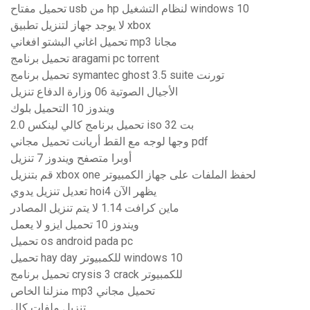
تحميل مفتاح usb من hp لنظام التشغيل windows 10
لا يوجد جهاز لتنزيل تطبيق xbox
تحميل اغاني البشتو افغاني mp3 مجانا
تحميل برنامج aragami pc torrent
تحميل برنامج symantec ghost 3.5 suite تورنت
الأجيال الصوتية 06 وزارة الدفاع تنزيل
ويندوز 10 التحميل بلوك
تحميل برنامج كالي لينكس 2.0 iso 32 بت
وجها لوجه مع القط أريانت تحميل مجاني pdf
أوبرا متصفح ويندوز 7 تنزيل
قم بتنزيل xbox one لحفظ الملفات على جهاز الكمبيوتر
تعديل تنزيل يدوي hoi4 يظهر الآن
ماين كرافت 1.14 لا يتم تنزيل المصادر
ويندوز 10 تحميل ايزو لا يعمل
تحميل os android pada pc
تحميل hay day للكمبيوتر windows 10
تحميل برنامج crysis 3 crack للكمبيوتر
منزلنا الخاص mp3 تحميل مجاني
تنزيل ملفات كال