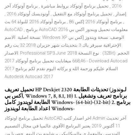
2016 , تحميل برنامج أوتوكاد بروابط مباشرة , برنامج أوتوكاد آخر
إصدار , تحميل برنامج أوتوكاد مع التفعيل , أوتوديسك أوتوكاد 2016 ,
برنامج أوتوكاد 2016 إكس 86 , برنامج أوتوكاد 2016 للنواة 64 بت ,
AutoCAD , برنامج AutoCAD 2016 معلومات تحميل ويندوز اكس بي
نسخة اصلية. الاسم: Windows XP الوصف: نسخة ويندوز إكس بي
الإحترافية سيرفر باك 3 بتحديثات شهر حزيران 2018 32 بت رقم
الاصدار: Professional SP3 June 2018 نوع النسخة : (32Bit) الحجم:
668,46 ميغابايت تحميل برنامج أوتوكاد 2017 - Download Autocad
2017 السلام عليكم ورحمة الله و بركاته اليوم نقدم لكم برنامج
Autodesk Autocad 2017
تحميل تعريف HP Deskjet 2320 تحديثات الطابعة (لـوندوز
اكس بي, Windows 7, 8, 8.1, 10) 1. برنامج تعريف وتشغيل
الطابعة لويندوز كامل Windows- (64-bit)-(32-bit) 2. برنامج
اعداد الطابعة لويندوز Windows-
تحميل برنامج اوتوكاد AutoCAD اخر اصدار كتب Admin آخر تحديث
11 أكتوبر, 2019 يعتبر البرنامج الأقوى عالميا في مجال التصميم
الهندسي والمعماري والميكانيكي برشلونه بث اليوم. حصريا من