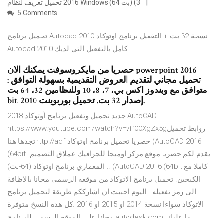
2016 تحميل تعريف لنظام Windows (64 بت) (3
5 Comments
تحميل برنامج Autocad 2010 نسخة 32 بت + التفعيل برنامج اوتوكاد
Autocad 2010 كامل بالتفعيل التي لديك
حصريا من مايكروسوفت يمكنك الان powerpoint 2016
تحميل مجاني لتقديم العروض التقديمية بسهولة التوافق :
متوافق مع ويندوز اكس بي، 7، 8، 10 وللنظامين 32، 64 بت
bit. إصدار 32 بت. تحميل بوربوينت 2010.
جديد تحميل وتفعيل برنامج أوتوكاد 2018 AutoCAD
https://www.youtube.com/watch?v=vff00XgZx5gروابط تحميل
تجدها هناhttp://adf حصريا تحميل برنامج اوتوكاد (AutoCAD 2016
(64bit. يقدم لكم حصريا موقع مركز اوميجا للجرافيك عملاق التصميم
المعماري برنامج اوتوكاد (64-بت) .. (AutoCAD 2016 (64bit كاملا مع
الكيجين. تحميل برنامج الاتوكاد من موقعه الرسمي مجانا بالاظافة
الى رمز تفعيله . اليوم احببت ان اشارككم طريقة لتحميل برنامج
الاتوكاد سواءا نسخة 2014 او 2015 او 2016 .كل هده النسخ متوفرة
مجانا على الموقع الرسمي للبرنامج autodesk.com .ما عليك