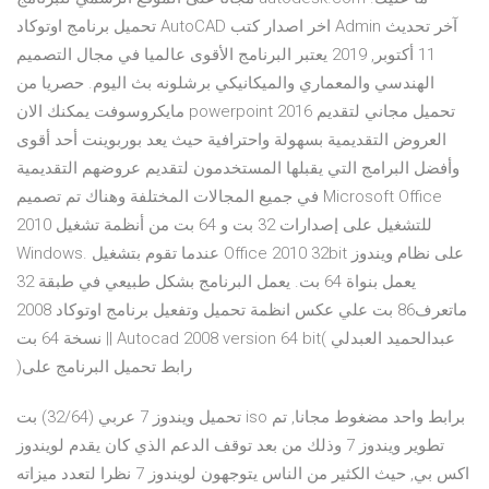
تحميل برنامج اوتوكاد AutoCAD اخر اصدار كتب Admin آخر تحديث
11 أكتوبر, 2019 يعتبر البرنامج الأقوى عالميا في مجال التصميم
الهندسي والمعماري والميكانيكي برشلونه بث اليوم. حصريا من
مايكروسوفت يمكنك الان powerpoint 2016 تحميل مجاني لتقديم
العروض التقديمية بسهولة واحترافية حيث يعد بوربوينت أحد أقوى
وأفضل البرامج التي يقبلها المستخدمون لتقديم عروضهم التقديمية
في جميع المجالات المختلفة وهناك تم تصميم Microsoft Office
2010 للتشغيل على إصدارات 32 بت و 64 بت من أنظمة تشغيل
Windows. عندما تقوم بتشغيل Office 2010 32bit على نظام ويندوز
يعمل بنواة 64 بت. يعمل البرنامج بشكل طبيعي في طبقة 32
ماتعرف86 بت علي عكس انظمة تحميل وتفعيل برنامج اوتوكاد 2008
نسخة 64 بت || Autocad 2008 version 64 bit( عبدالحميد العبدلي
)رابط تحميل البرنامج على
تحميل ويندوز 7 عربي (32/64) بت iso برابط واحد مضغوط مجانا, تم
تطوير ويندوز 7 وذلك من بعد توقف الدعم الذي كان يقدم لويندوز
اكس بي, حيث الكثير من الناس يتوجهون لويندوز 7 نظرا لتعدد ميزاته